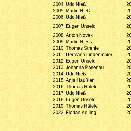
2004
Udo Nieß
2
2005
Martin Nieß
2
2006
Udo Nieß
2
2007
Eugen Unseld
2
2008
Anton Novak
2
2009
Martin Niess
2
2010
Thomas Strehle
2
2011
Hermann Lindenmaier
2
2012
Eugen Unseld
2
2013
Johanna Pasenau
2
2014
Udo Nieß
2
2015
Anja Häußler
2
2016
Thomas Häfele
2
2017
Udo Nieß
2
2018
Eugen Unseld
2
2019
Thomas Häfele
2
2022
Florian Keiling
2