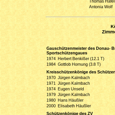
Thomas Häfel
Antonia Wolf
K
Zimme
Gauschützenmeister des Donau- B
Sportschützengaues
1974
Herbert Benkißer (12.1 T)
1984
Gottlob Hornung (3.8 T)
Kreisschützenkönige des Schütze
1970
Jürgen Kalmbach
1971
Jürgen Kalmbach
1974
Eugen Unseld
1979
Jürgen Kalmbach
1980
Hans Häußler
2000
Elisabeth Häußler
Schützenkönige des ZV