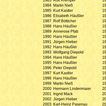
1983
Rolf Krempel
1
1984
Martin Nieß
1
1985
Kurt Kastler
1
1986
Elisabeth Häußler
1
1987
Rolf Bötticher
1
1988
Hans Häußler
1
1989
Annerose Pfab
1
1990
Hans Häußler
1
1991
Jürgen Hieber
1
1992
Hans Häußler
1
1993
Wolfgang Diepold
1
1994
Hans Häußler
1
1995
Hans Häußler
1
1996
Peter Diepold
1
1997
Kurt Kastler
1
1998
Hans Häußler
1
1999
Martin Nieß
1
2000
Hermann Lindenmaier
2
2001
Ingrid Mack
2
2002
Jürgen Hieber
2
2003
Karl-Heinz Pasenau
2