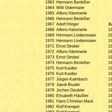
1963
Hermann Benkißer
1964
Willi Ostermaier
1965
Alfons Hämmerle
1966
Hermann Benkißer
1967
Adolf Hörger
J
1968
Alfons Hämmerle
1
1969
Hermann Lindenmaier
1
1970
Hermann Lindenmaier
1
1971
Ernst Strobel
1
1972
Alfons Hämmerle
1
1973
Ernst Strobel
1
1974
Hermann Benkißer
1
1975
Kurt Kastler
1
1976
Kurt Kastler
1
1977
Jürgen Kalmbach
1
1978
Jakob Bruder
1
1979
Jochen Deubler
1
1980
Elisabeth Häußler
1
1981
Hans Christian Mack
1
1982
Rolf Krempel
1