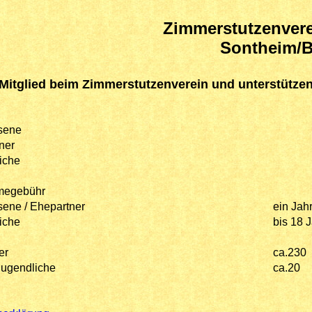
Zimmerstutzenvere
Sontheim/B
Mitglied beim Zimmerstutzenverein und unterstützen
sene
ner
iche
megebühr
ene / Ehepartner
ein Jah
iche
bis 18 J
er
ca.230
ugendliche
ca.20